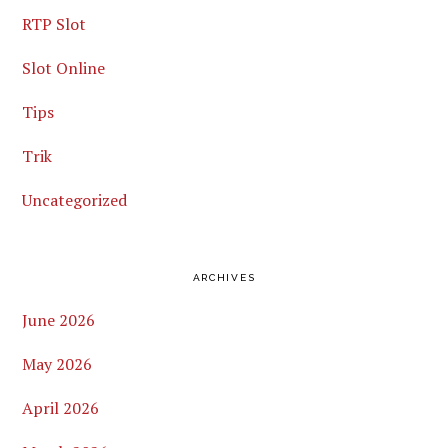
RTP Slot
Slot Online
Tips
Trik
Uncategorized
ARCHIVES
June 2026
May 2026
April 2026