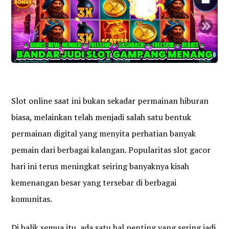
Slot online saat ini bukan sekadar permainan hiburan
biasa, melainkan telah menjadi salah satu bentuk
permainan digital yang menyita perhatian banyak
pemain dari berbagai kalangan. Popularitas slot gacor
hari ini terus meningkat seiring banyaknya kisah
kemenangan besar yang tersebar di berbagai
komunitas.
Di balik semua itu, ada satu hal penting yang sering jadi