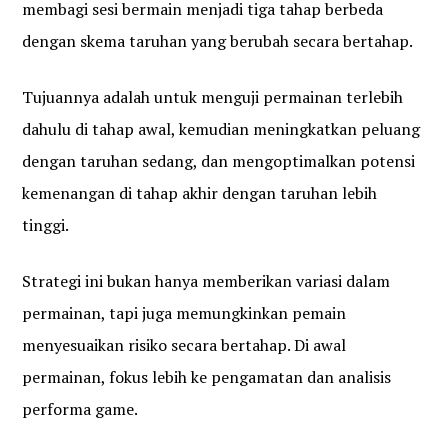
membagi sesi bermain menjadi tiga tahap berbeda
dengan skema taruhan yang berubah secara bertahap.
Tujuannya adalah untuk menguji permainan terlebih
dahulu di tahap awal, kemudian meningkatkan peluang
dengan taruhan sedang, dan mengoptimalkan potensi
kemenangan di tahap akhir dengan taruhan lebih
tinggi.
Strategi ini bukan hanya memberikan variasi dalam
permainan, tapi juga memungkinkan pemain
menyesuaikan risiko secara bertahap. Di awal
permainan, fokus lebih ke pengamatan dan analisis
performa game.