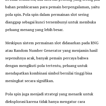
bahan pembicaraan para pemain berpengalaman, yaitu
pola spin. Pola spin dalam permainan slot sering
dianggap sebagai kunci tersembunyi untuk membuka
peluang menang yang lebih besar.
Meskipun sistem permainan slot didasarkan pada RNG
atau Random Number Generator yang menjamin hasil
sepenuhnya acak, banyak pemain percaya bahwa
dengan mengikuti pola tertentu, peluang untuk
mendapatkan kombinasi simbol bernilai tinggi bisa
meningkat secara signifikan.
Pola spin juga menjadi strategi yang menarik untuk
dieksplorasi karena tidak hanya mengatur cara