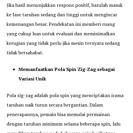
Jika hasil menunjukkan respons positif, barulah masuk
ke fase taruhan sedang dan tinggi untuk mengincar
kemenangan besar. Pendekatan ini memberi ruang
yang cukup luas untuk evaluasi dan meminimalkan
kerugian yang tidak perlu jika mesin ternyata sedang
tidak bersahabat.
Memanfaatkan Pola Spin Zig-Zag sebagai
Variasi Unik
Pola zig-zag adalah pola spin yang menciptakan irama
taruhan naik turun secara bergantian. Dalam
penerapannya, pemain bisa memulai permainan
dengan taruhan minimum selama beberapa spin, lalu