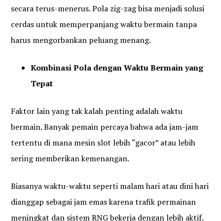
secara terus-menerus. Pola zig-zag bisa menjadi solusi
cerdas untuk memperpanjang waktu bermain tanpa
harus mengorbankan peluang menang.
Kombinasi Pola dengan Waktu Bermain yang
Tepat
Faktor lain yang tak kalah penting adalah waktu
bermain. Banyak pemain percaya bahwa ada jam-jam
tertentu di mana mesin slot lebih “gacor” atau lebih
sering memberikan kemenangan.
Biasanya waktu-waktu seperti malam hari atau dini hari
dianggap sebagai jam emas karena trafik permainan
meningkat dan sistem RNG bekerja dengan lebih aktif.