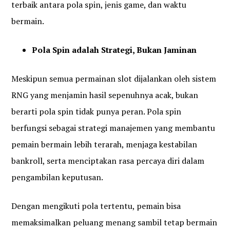
terbaik antara pola spin, jenis game, dan waktu
bermain.
Pola Spin adalah Strategi, Bukan Jaminan
Meskipun semua permainan slot dijalankan oleh sistem
RNG yang menjamin hasil sepenuhnya acak, bukan
berarti pola spin tidak punya peran. Pola spin
berfungsi sebagai strategi manajemen yang membantu
pemain bermain lebih terarah, menjaga kestabilan
bankroll, serta menciptakan rasa percaya diri dalam
pengambilan keputusan.
Dengan mengikuti pola tertentu, pemain bisa
memaksimalkan peluang menang sambil tetap bermain