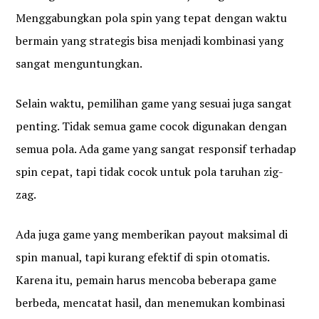
Menggabungkan pola spin yang tepat dengan waktu
bermain yang strategis bisa menjadi kombinasi yang
sangat menguntungkan.
Selain waktu, pemilihan game yang sesuai juga sangat
penting. Tidak semua game cocok digunakan dengan
semua pola. Ada game yang sangat responsif terhadap
spin cepat, tapi tidak cocok untuk pola taruhan zig-
zag.
Ada juga game yang memberikan payout maksimal di
spin manual, tapi kurang efektif di spin otomatis.
Karena itu, pemain harus mencoba beberapa game
berbeda, mencatat hasil, dan menemukan kombinasi