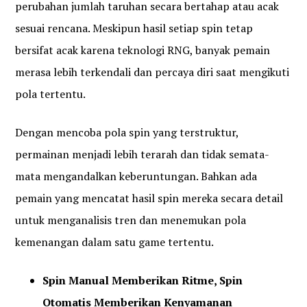
perubahan jumlah taruhan secara bertahap atau acak
sesuai rencana. Meskipun hasil setiap spin tetap
bersifat acak karena teknologi RNG, banyak pemain
merasa lebih terkendali dan percaya diri saat mengikuti
pola tertentu.
Dengan mencoba pola spin yang terstruktur,
permainan menjadi lebih terarah dan tidak semata-
mata mengandalkan keberuntungan. Bahkan ada
pemain yang mencatat hasil spin mereka secara detail
untuk menganalisis tren dan menemukan pola
kemenangan dalam satu game tertentu.
Spin Manual Memberikan Ritme, Spin
Otomatis Memberikan Kenyamanan