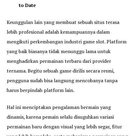
to Date
Keunggulan lain yang membuat sebuah situs terasa
lebih profesional adalah kemampuannya dalam
mengikuti perkembangan industri game slot. Platform
yang baik biasanya tidak menunggu lama untuk
menghadirkan permainan terbaru dari provider
ternama. Begitu sebuah game dirilis secara resmi,
pengguna sudah bisa langsung mencobanya tanpa
harus berpindah platform lain.
Hal ini menciptakan pengalaman bermain yang
dinamis, karena pemain selalu disuguhkan variasi
permainan baru dengan visual yang lebih segar, fitur