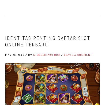
IDENTITAS PENTING DAFTAR SLOT
ONLINE TERBARU
MAY 26, 2026
/
BY
NICOLECRAWFORD
/
LEAVE A COMMENT