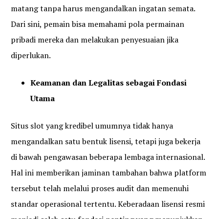
matang tanpa harus mengandalkan ingatan semata.
Dari sini, pemain bisa memahami pola permainan
pribadi mereka dan melakukan penyesuaian jika
diperlukan.
Keamanan dan Legalitas sebagai Fondasi
Utama
Situs slot yang kredibel umumnya tidak hanya
mengandalkan satu bentuk lisensi, tetapi juga bekerja
di bawah pengawasan beberapa lembaga internasional.
Hal ini memberikan jaminan tambahan bahwa platform
tersebut telah melalui proses audit dan memenuhi
standar operasional tertentu.
Keberadaan lisensi resmi