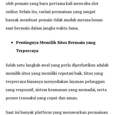
oleh pemain yang baru pertama kali mencoba slot
online. Selain itu, variasi permainan yang sangat
banyak membuat pemain tidak mudah merasa bosan
saat bermain dalam jangka waktu lama.
Pentingnya Memilih Situs Bermain yang
Terpercaya
Salah satu langkah awal yang perlu diperhatikan adalah
memilih situs yang memiliki reputasi baik. Situs yang
terpercaya biasanya menyediakan layanan pelanggan
yang responsif, sistem keamanan yang memadai, serta
proses transaksi yang cepat dan aman.
Saat ini banyak platform yang menawarkan permainan