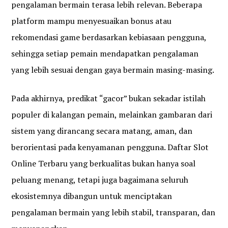
pengalaman bermain terasa lebih relevan. Beberapa
platform mampu menyesuaikan bonus atau
rekomendasi game berdasarkan kebiasaan pengguna,
sehingga setiap pemain mendapatkan pengalaman
yang lebih sesuai dengan gaya bermain masing-masing.
Pada akhirnya, predikat “gacor” bukan sekadar istilah
populer di kalangan pemain, melainkan gambaran dari
sistem yang dirancang secara matang, aman, dan
berorientasi pada kenyamanan pengguna. Daftar Slot
Online Terbaru yang berkualitas bukan hanya soal
peluang menang, tetapi juga bagaimana seluruh
ekosistemnya dibangun untuk menciptakan
pengalaman bermain yang lebih stabil, transparan, dan