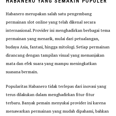
HABANERO YANG SEMAKIN POPULER
Habanero merupakan salah satu pengembang
permainan slot online yang telah dikenal secara
internasional. Provider ini menghadirkan berbagai tema
permainan yang menarik, mulai dari petualangan,
budaya Asia, fantasi, hingga mitologi. Setiap permainan
dirancang dengan tampilan visual yang memanjakan
mata dan efek suara yang mampu meningkatkan
suasana bermain.
Popularitas Habanero tidak terlepas dari inovasi yang
terus dilakukan dalam menghadirkan fitur-fitur
terbaru. Banyak pemain menyukai provider ini karena
menawarkan permainan yang mudah dipahami, bahkan