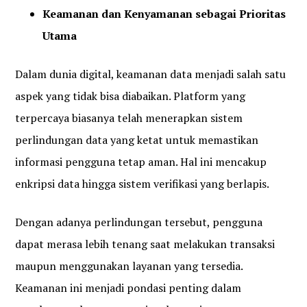
Keamanan dan Kenyamanan sebagai Prioritas
Utama
Dalam dunia digital, keamanan data menjadi salah satu
aspek yang tidak bisa diabaikan. Platform yang
terpercaya biasanya telah menerapkan sistem
perlindungan data yang ketat untuk memastikan
informasi pengguna tetap aman. Hal ini mencakup
enkripsi data hingga sistem verifikasi yang berlapis.
Dengan adanya perlindungan tersebut, pengguna
dapat merasa lebih tenang saat melakukan transaksi
maupun menggunakan layanan yang tersedia.
Keamanan ini menjadi pondasi penting dalam