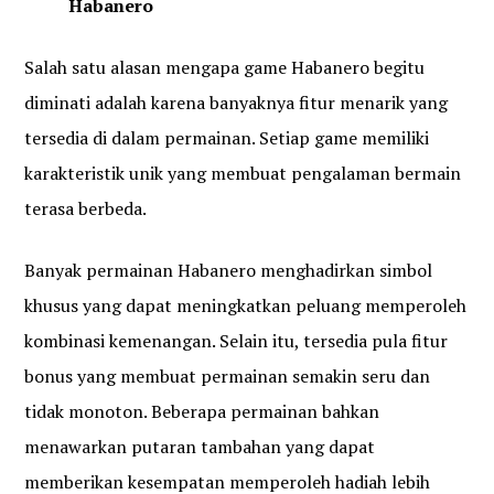
Habanero
Salah satu alasan mengapa game Habanero begitu
diminati adalah karena banyaknya fitur menarik yang
tersedia di dalam permainan. Setiap game memiliki
karakteristik unik yang membuat pengalaman bermain
terasa berbeda.
Banyak permainan Habanero menghadirkan simbol
khusus yang dapat meningkatkan peluang memperoleh
kombinasi kemenangan. Selain itu, tersedia pula fitur
bonus yang membuat permainan semakin seru dan
tidak monoton. Beberapa permainan bahkan
menawarkan putaran tambahan yang dapat
memberikan kesempatan memperoleh hadiah lebih