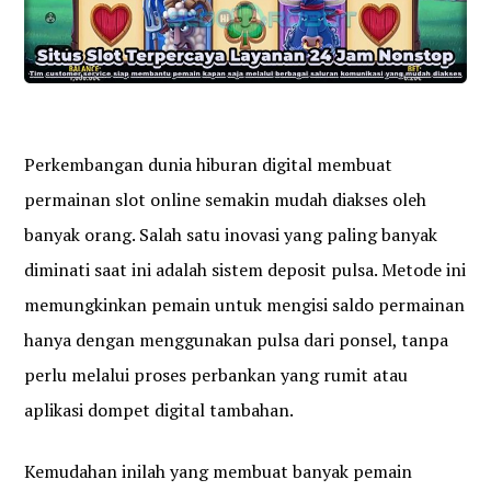
Perkembangan dunia hiburan digital membuat
permainan slot online semakin mudah diakses oleh
banyak orang. Salah satu inovasi yang paling banyak
diminati saat ini adalah sistem deposit pulsa. Metode ini
memungkinkan pemain untuk mengisi saldo permainan
hanya dengan menggunakan pulsa dari ponsel, tanpa
perlu melalui proses perbankan yang rumit atau
aplikasi dompet digital tambahan.
Kemudahan inilah yang membuat banyak pemain