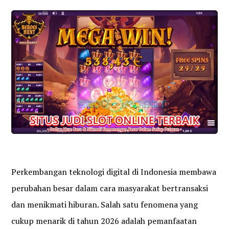
Perkembangan teknologi digital di Indonesia membawa
perubahan besar dalam cara masyarakat bertransaksi
dan menikmati hiburan. Salah satu fenomena yang
cukup menarik di tahun 2026 adalah pemanfaatan