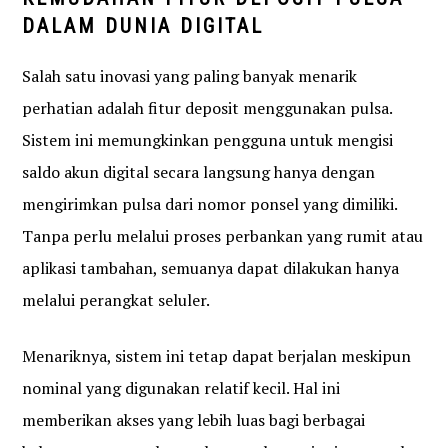
DALAM DUNIA DIGITAL
Salah satu inovasi yang paling banyak menarik
perhatian adalah fitur deposit menggunakan pulsa.
Sistem ini memungkinkan pengguna untuk mengisi
saldo akun digital secara langsung hanya dengan
mengirimkan pulsa dari nomor ponsel yang dimiliki.
Tanpa perlu melalui proses perbankan yang rumit atau
aplikasi tambahan, semuanya dapat dilakukan hanya
melalui perangkat seluler.
Menariknya, sistem ini tetap dapat berjalan meskipun
nominal yang digunakan relatif kecil. Hal ini
memberikan akses yang lebih luas bagi berbagai