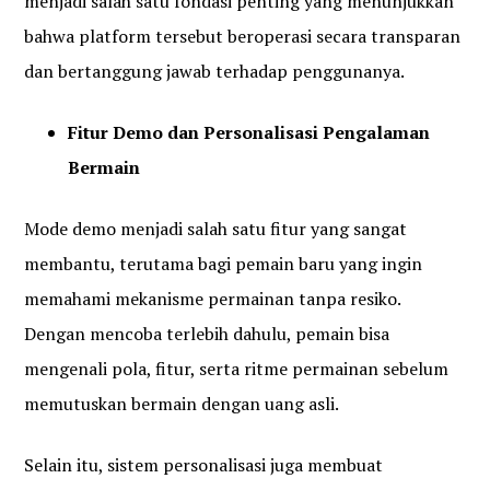
menjadi salah satu fondasi penting yang menunjukkan
bahwa platform tersebut beroperasi secara transparan
dan bertanggung jawab terhadap penggunanya.
Fitur Demo dan Personalisasi Pengalaman
Bermain
Mode demo menjadi salah satu fitur yang sangat
membantu, terutama bagi pemain baru yang ingin
memahami mekanisme permainan tanpa resiko.
Dengan mencoba terlebih dahulu, pemain bisa
mengenali pola, fitur, serta ritme permainan sebelum
memutuskan bermain dengan uang asli.
Selain itu, sistem personalisasi juga membuat