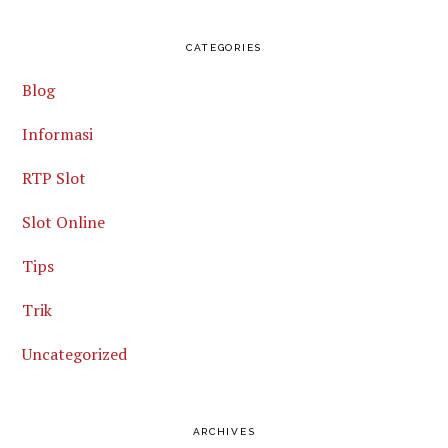
CATEGORIES
Blog
Informasi
RTP Slot
Slot Online
Tips
Trik
Uncategorized
ARCHIVES