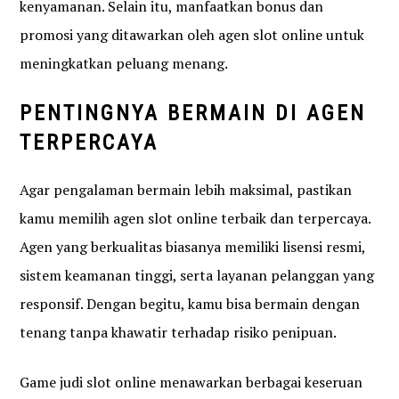
kenyamanan. Selain itu, manfaatkan bonus dan
promosi yang ditawarkan oleh agen slot online untuk
meningkatkan peluang menang.
PENTINGNYA BERMAIN DI AGEN
TERPERCAYA
Agar pengalaman bermain lebih maksimal, pastikan
kamu memilih agen slot online terbaik dan terpercaya.
Agen yang berkualitas biasanya memiliki lisensi resmi,
sistem keamanan tinggi, serta layanan pelanggan yang
responsif. Dengan begitu, kamu bisa bermain dengan
tenang tanpa khawatir terhadap risiko penipuan.
Game judi slot online menawarkan berbagai keseruan