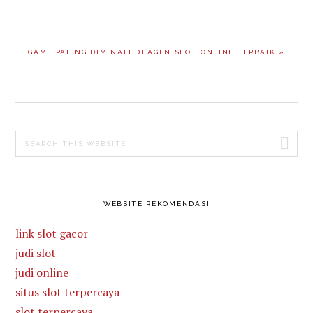
NEXT
GAME PALING DIMINATI DI AGEN SLOT ONLINE TERBAIK »
POST:
PRIMARY
Search
SIDEBAR
this
website
WEBSITE REKOMENDASI
link slot gacor
judi slot
judi online
situs slot terpercaya
slot terpercaya