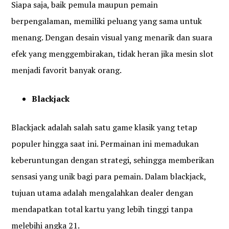
Siapa saja, baik pemula maupun pemain
berpengalaman, memiliki peluang yang sama untuk
menang. Dengan desain visual yang menarik dan suara
efek yang menggembirakan, tidak heran jika mesin slot
menjadi favorit banyak orang.
Blackjack
Blackjack adalah salah satu game klasik yang tetap
populer hingga saat ini. Permainan ini memadukan
keberuntungan dengan strategi, sehingga memberikan
sensasi yang unik bagi para pemain. Dalam blackjack,
tujuan utama adalah mengalahkan dealer dengan
mendapatkan total kartu yang lebih tinggi tanpa
melebihi angka 21.