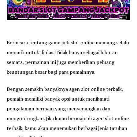
Berbicara tentang game judi slot online memang selalu
menarik untuk diulas. Tidak hanya sebagai hiburan
semata, permainan ini juga memberikan peluang
keuntungan besar bagi para pemainnya.
Dengan semakin banyaknya agen slot online terbaik,
pemain memiliki banyak opsi untuk menikmati
pengalaman bermain yang menyenangkan dan
menguntungkan. Jika kamu bermain di agen slot online
terbaik, kamu akan menemukan berbagai jenis taruhan