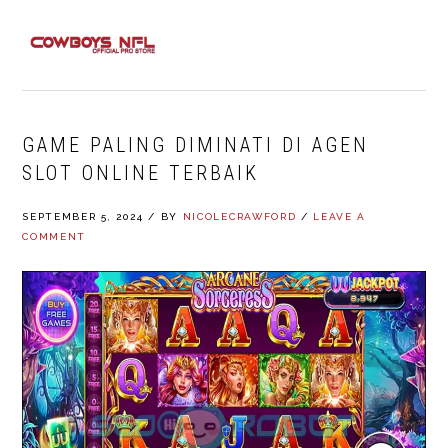
Skip
Skip
Skip
to
to
to
MENU
primary
main
primary
navigation
content
sidebar
GAME PALING DIMINATI DI AGEN
SLOT ONLINE TERBAIK
SEPTEMBER 5, 2024
/
BY
NICOLECRAWFORD
/
LEAVE A
COMMENT