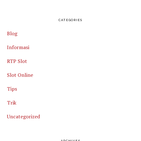
CATEGORIES
Blog
Informasi
RTP Slot
Slot Online
Tips
Trik
Uncategorized
ARCHIVES