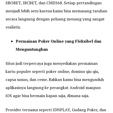
SBOBET, IBCBET, dan CMD368. Setiap pertandingan
menjadi lebih seru karena kamu bisa memasang taruhan
secara langsung dengan peluang menang yang sangat
realistis.
Permainan Poker Online yang Fleksibel dan
Menguntungkan
Situs judi terpercaya juga menyediakan permainan
kartu populer seperti poker online, domino qiu qiu,
capsa susun, dan ceme. Bahkan kamu bisa mengunduh
aplikasinya langsung ke perangkat Android maupun
iOS agar bisa bermain kapan saja, dimana saja.
Provider ternama seperti IDNPLAY, Gudang Poker, dan