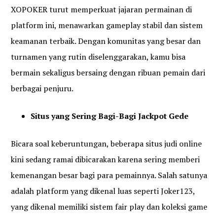
XOPOKER turut memperkuat jajaran permainan di
platform ini, menawarkan gameplay stabil dan sistem
keamanan terbaik. Dengan komunitas yang besar dan
turnamen yang rutin diselenggarakan, kamu bisa
bermain sekaligus bersaing dengan ribuan pemain dari
berbagai penjuru.
Situs yang Sering Bagi-Bagi Jackpot Gede
Bicara soal keberuntungan, beberapa situs judi online
kini sedang ramai dibicarakan karena sering memberi
kemenangan besar bagi para pemainnya. Salah satunya
adalah platform yang dikenal luas seperti Joker123,
yang dikenal memiliki sistem fair play dan koleksi game