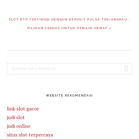
NEXT
SLOT RTP TERTINGGI DENGAN DEPOSIT PULSA TERJANGKAU :
POST:
PILIHAN CERDAS UNTUK PEMAIN HEMAT »
PRIMARY
Search
SIDEBAR
this
website
WEBSITE REKOMENDASI
link slot gacor
judi slot
judi online
situs slot terpercaya