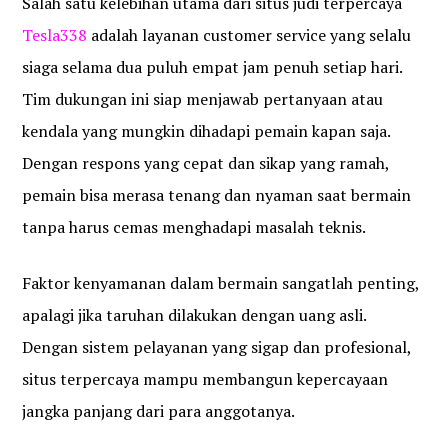
Salah satu kelebihan utama dari situs judi terpercaya
Tesla338
adalah layanan customer service yang selalu
siaga selama dua puluh empat jam penuh setiap hari.
Tim dukungan ini siap menjawab pertanyaan atau
kendala yang mungkin dihadapi pemain kapan saja.
Dengan respons yang cepat dan sikap yang ramah,
pemain bisa merasa tenang dan nyaman saat bermain
tanpa harus cemas menghadapi masalah teknis.
Faktor kenyamanan dalam bermain sangatlah penting,
apalagi jika taruhan dilakukan dengan uang asli.
Dengan sistem pelayanan yang sigap dan profesional,
situs terpercaya mampu membangun kepercayaan
jangka panjang dari para anggotanya.