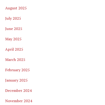
August 2025
July 2025
June 2025
May 2025
April 2025
March 2025
February 2025
January 2025
December 2024
November 2024