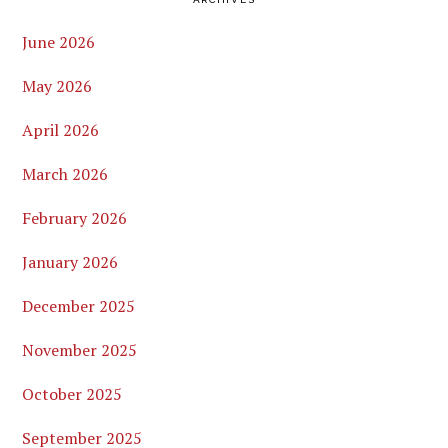
June 2026
May 2026
April 2026
March 2026
February 2026
January 2026
December 2025
November 2025
October 2025
September 2025