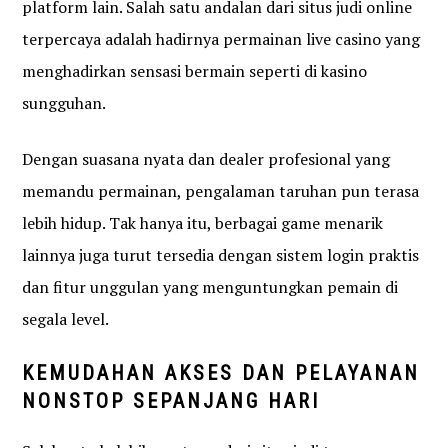
platform lain. Salah satu andalan dari situs judi online
terpercaya adalah hadirnya permainan live casino yang
menghadirkan sensasi bermain seperti di kasino
sungguhan.
Dengan suasana nyata dan dealer profesional yang
memandu permainan, pengalaman taruhan pun terasa
lebih hidup. Tak hanya itu, berbagai game menarik
lainnya juga turut tersedia dengan sistem login praktis
dan fitur unggulan yang menguntungkan pemain di
segala level.
KEMUDAHAN AKSES DAN PELAYANAN
NONSTOP SEPANJANG HARI